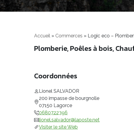
Accueil
»
Commerces
»
Logic eco – Plomber
Plomberie, Poêles à bois, Chau
Coordonnées
Lionel SALVADOR
200 impasse de bourgnolle
07150 Lagorce
0680722396
lionel.salvador@laposte.net
Visiter le site Web