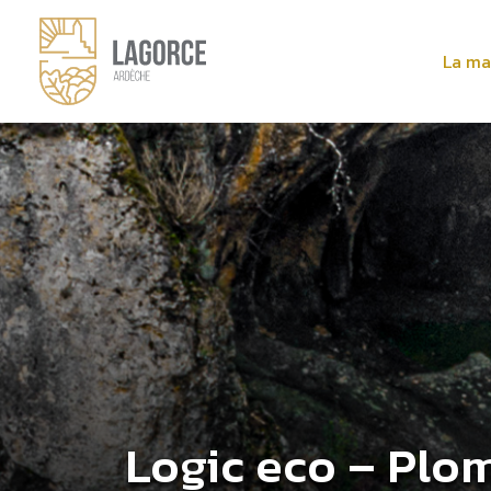
La ma
Logic eco – Plo