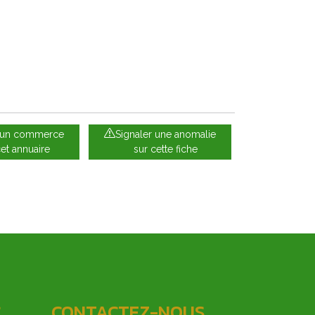
e un commerce
Signaler une anomalie
cet annuaire
sur cette fiche
C
CONTACTEZ-NOUS