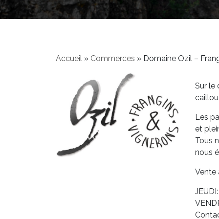
Accueil
»
Commerces
»
Domaine Ozil – Frang
Sur le
caillo
Les pa
et ple
Tous n
nous é
Vente 
JEUDI
VEND
Contac