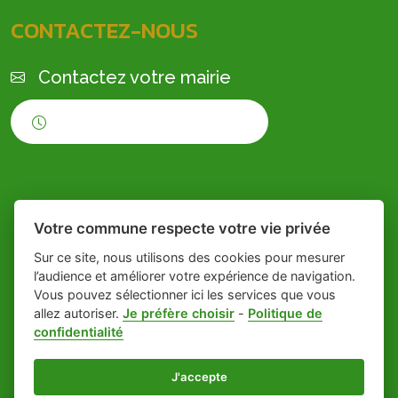
CONTACTEZ-NOUS
Contactez votre mairie
Horaires d'ouverture
Votre commune respecte votre vie privée
Sur ce site, nous utilisons des cookies pour mesurer
l’audience et améliorer votre expérience de navigation.
Vous pouvez sélectionner ici les services que vous
Place du village la solution web et
- Le village
allez autoriser.
Je préfère choisir
-
Politique de
confidentialité
appli des collectivités
de Lagorce
Mentions légales
-
Gestion des cookies
J'accepte