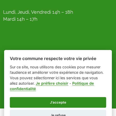
Lundi, Jeudi, Vendredi 14h – 18h
Mardi 14h – 17h
Votre commune respecte votre vie privée
Sur ce site, nous utilisons des cookies pour mesurer
l’audience et améliorer votre expérience de navigation.
Vous pouvez sélectionner ici les services que vous
allez autoriser.
Je préfère choisir
-
Politique de
Place du village la solution web et
- Le village
confidentialité
appli des collectivités
de Lagorce
Mentions légales
-
-
Gestion des cookies
J'accepte
Je refuse