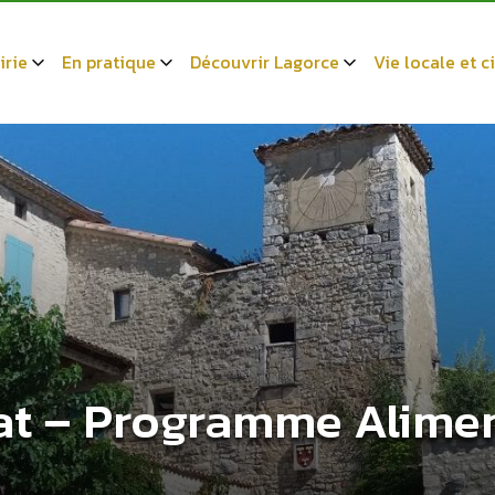
irie
En pratique
Découvrir Lagorce
Vie locale et 
t – Programme Aliment